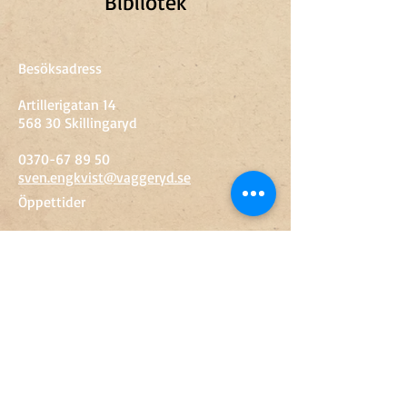
Bibliotek
Besöksadress
Artillerigatan 14
568 30 Skillingaryd
0370-67 89 50
sven.engkvist@vaggeryd.se
Öppettider
Tis-fre
10-15
Lör
10-14
​Söndag-Måndag
Stängt
Inträde
Vuxen
60 kr
Ungdom 13-18 år
20 kr
Barn upp till 12 år
Gratis