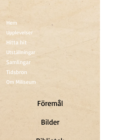
Hem
Upplevelser
Hitta hit
Utställningar
Samlingar
Tidsbron
Om Miliseum
Föremål
Bilder