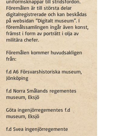
uniformsknappar till stridsfordon.
Föremålen är till största delar
digitalregistrerade och kan beskådas
på websidan ”Digitalt museum”. I
föremålssamlingen ingår även konst,
främst i form av porträtt i olja av
militära chefer.
Föremålen kommer huvudsakligen
från:
f.d A6 Försvarshistoriska museum,
Jönköping
f.d Norra Smålands regementes
museum, Eksjö
Göta ingenjörregementes f.d
museum, Eksjö
f.d Svea ingenjörregemente