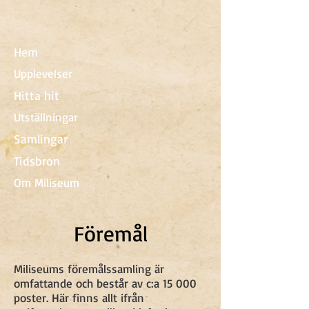
Hem
Upplevelser
Hitta hit
Utställningar
Samlingar
Tidsbron
Om Miliseum
Föremål
Miliseums föremålssamling är
omfattande och består av c:a 15 000
poster. Här finns allt ifrån