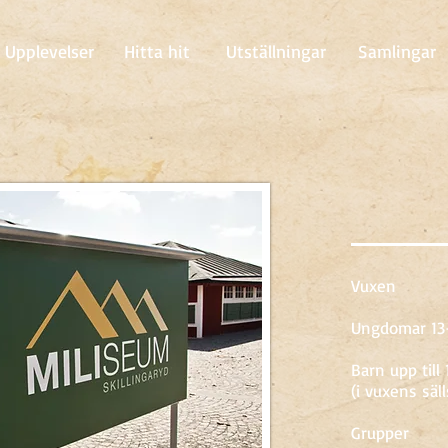
Upplevelser
Hitta hit
Utställningar
Samlingar
Vuxen
Ungdomar 13-
Barn upp till 
(i vuxens säl
Grupper