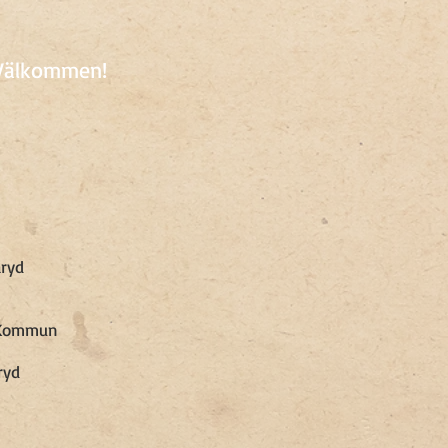
Välkommen!
aryd
 Kommun
ryd