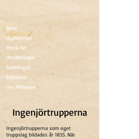
Hem
Upplevelser
Hitta hit
Utställningar
Samlingar
Tidsbron
Om Miliseum
Ingenjörtrupperna
Ingenjörtrupperna som eget
truppslag bildades år 1855. När