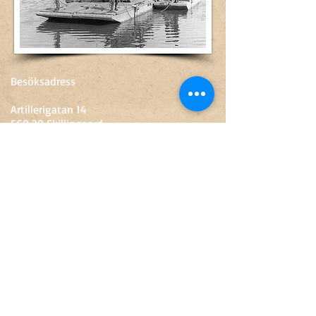
Besöksadress
Artillerigatan 14
568 30 Skillingaryd
0370-67 89 50
sven.engkvist@vaggeryd.se
Öppettider
Tis-fre
10-15
Lör
10-14
​Söndag-
Måndag
Stängt
Inträde
Vuxen
60 kr