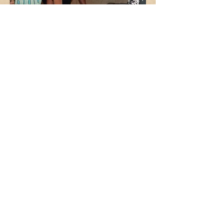
För barnen
Kapten Kaj & Puman
Måns aktiverar barnen
med bl a en
"tipspromenad".