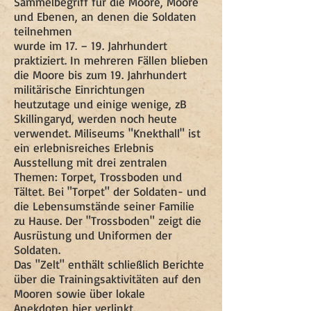
Sammelbegriff für die Moore, Moore
und Ebenen, an denen die Soldaten
teilnehmen
wurde im 17. – 19. Jahrhundert
praktiziert. In mehreren Fällen blieben
die Moore bis zum 19. Jahrhundert
militärische Einrichtungen
heutzutage und einige wenige, zB
Skillingaryd, werden noch heute
verwendet. Miliseums "Knekthall" ist
ein erlebnisreiches Erlebnis
Ausstellung mit drei zentralen
Themen: Torpet, Trossboden und
Tältet. Bei "Torpet" der Soldaten- und
die Lebensumstände seiner Familie
zu Hause. Der "Trossboden" zeigt die
Ausrüstung und Uniformen der
Soldaten.
Das "Zelt" enthält schließlich Berichte
über die Trainingsaktivitäten auf den
Mooren sowie über lokale
Anekdoten hier verlinkt.