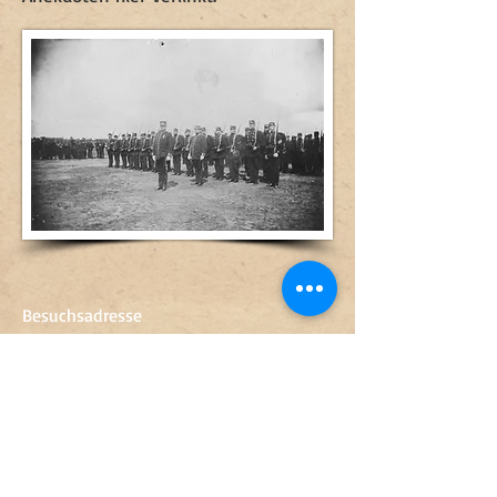
Besuchsadresse
Artillerieliga 14
568 30 Skillingaryd
0370-67 89 50
sven.engkvist@vaggeryd.se
Öffnungszeiten