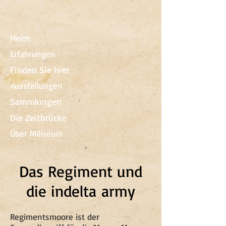
Heim
Erfahrungen
Finden Sie hier
Ausstellungen
Sammlungen
Die Zeitbrücke
Über Miliseum
Das Regiment und
die indelta army
Regimentsmoore ist der