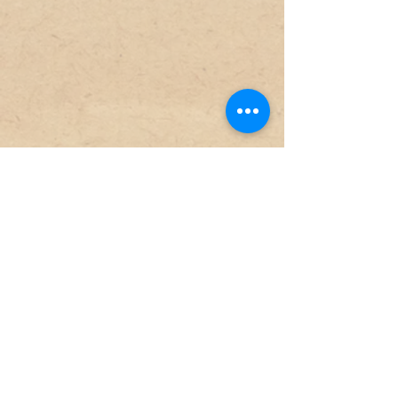
Miliz
Artillerieliga 14
SE568 30 Skillingaryd
+46 370-67 89 50
sven.engkvist@vaggeryd.se
Der Moment
So-Fr
10-15
Samstag
10-14
Sonntag-Montag
Geschlossen