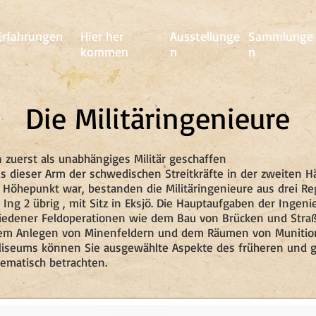
Erfahrungen
Hier her
Ausstellunge
Sammlunge
kommen
n
n
Die Militäringenieure
 zuerst als unabhängiges Militär geschaffen
Als dieser Arm der schwedischen Streitkräfte in der zweiten Hä
Höhepunkt war, bestanden die Militäringenieure aus drei Reg
r Ing 2 übrig , mit Sitz in Eksjö. Die Hauptaufgaben der Ingen
hiedener Feldoperationen wie dem Bau von Brücken und Stra
dem Anlegen von Minenfeldern und dem Räumen von Munition
iliseums können Sie ausgewählte Aspekte des früheren und 
hematisch betrachten.