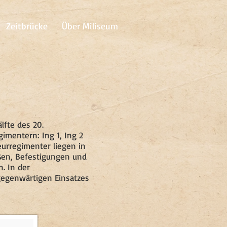
Zeitbrücke
Über Miliseum
lfte des 20.
imentern: Ing 1, Ing 2
ieurregimenter liegen in
ßen, Befestigungen und
. In der
gegenwärtigen Einsatzes