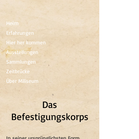
Heim
Erfahrungen
Hier her kommen
Ausstellungen
Sammlungen
Zeitbrücke
Über Miliseum
Das
Befestigungskorps
In seiner ursprünglichsten Form