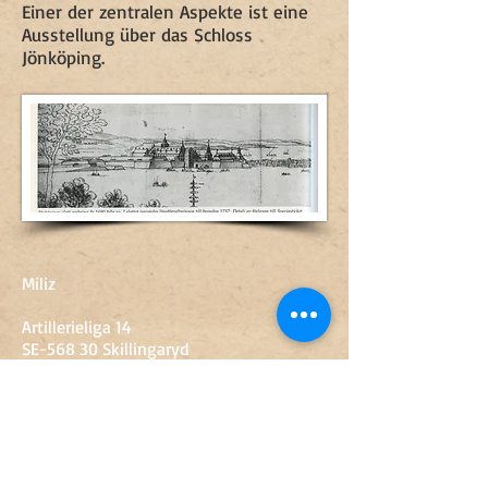
Einer der zentralen Aspekte ist eine
Ausstellung über das Schloss
Jönköping.
Miliz
Artillerieliga 14
SE-568 30 Skillingaryd
+46 (0) 370-67 89 50
sven.engkvist@vaggeryd.se
Öffnungszeiten