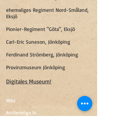
ehemaliges Regiment Nord-Småland,
Eksjö
Pionier-Regiment "Göta", Eksjö
Carl-Eric Suneson, Jönköping
Ferdinand Strömberg, Jönköping
Provinzmuseum Jönköping
Digitales Museum!
Miliz
Artillerieliga 14
SE568 30 Skillingaryd
+46 370-67 89 50