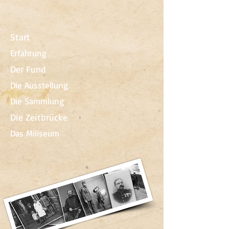
Start
Erfahrung
Der Fund
Die Ausstellung
Die Sammlung
Die Zeitbrücke
Das Miliseum