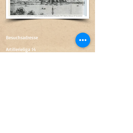
Besuchsadresse
Artillerieliga 14
568 30 Skillingaryd
0370-67 89 50
sven.engkvist@vaggeryd.se
Öffnungszeiten
Di.-Fr.
10-15
Samstag
10-14
​Sonntag-Montag
Geschlossen
Eintrag
Erwachsene
60 SEK