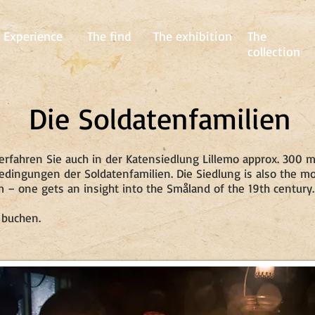
Experience
The find
The exhibition
The
collection
Die Soldatenfamilien
 erfahren Sie auch in der Katensiedlung Lillemo approx. 300 
dingungen der Soldatenfamilien. Die Siedlung is also the mo
m – one gets an insight into the Småland of the 19th centur
 buchen.