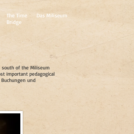
The Time
Das Miliseum
Bridge
m south of the Miliseum
st important pedagogical
y. Buchungen und